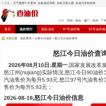
工具箱：
天气预报15天查询
|
在线成语词典
|
实时卫星云图
|
长途汽车时刻表
热搜：
深圳
、
南京
、
厦门
、
杭州
、
广
首页
油价排行
国际油价
97号油价格
93号油价格
当前位置：
油价查询
>
云南今日油价
> 怒江今日油价查询
怒江今日油价查
2026年08月10日:星期一
,国家发展改革
怒江州(nujiang)实际情况,怒江今日90油价
汽油售价为每升5.93元,怒江97号汽油售价为
售价为每升5.93元；
2026-08-10,怒江今日油价信息