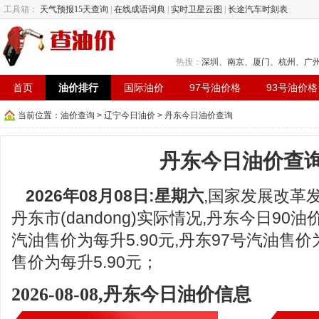
工具箱：
天气预报15天查询
|
在线成语词典
|
实时卫星云图
|
长途汽车时刻表
热搜：
深圳
、
南京
、
厦门
、
杭州
、
广
首页
油价排行
国际油价
97号油价格
93号油价格
当前位置：
油价查询
>
辽宁今日油价
> 丹东今日油价查询
丹东今日油价查
2026年08月08日:星期六
,国家发展改革
丹东市(dandong)实际情况,丹东今日90油
汽油售价为每升5.90元,丹东97号汽油售价为
售价为每升5.90元；
2026-08-08,丹东今日油价信息