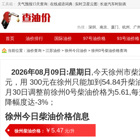
工具箱：
天气预报15天查询
|
在线成语词典
|
实时卫星云图
|
长途汽车时刻表
热搜：
深圳
、
南京
、
厦门
、
杭州
、
广
首页
油价排行
国际油价
97号油价格
93号油价格
当前位置：
油价查询
>
江苏油价
>
徐州今日油价
> 徐州0号柴油价格查询
2026年08月09日:星期日
,今天徐州市柴
元，用 300元在徐州只能加到54.84升柴
月30日调整前徐州0号柴油价格为5.61,每
降幅度达-3%；
徐州今日柴油价格信息
￥5.47
徐州柴油价格：
元/升