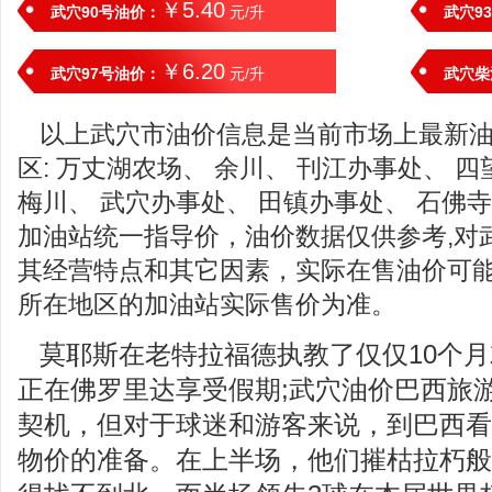
￥5.40
武穴90号油价：
元/升
武穴9
￥6.20
武穴97号油价：
元/升
武穴柴
以上武穴市油价信息是当前市场上最新
区: 万丈湖农场、 余川、 刊江办事处、 四
梅川、 武穴办事处、 田镇办事处、 石佛寺
加油站统一指导价，油价数据仅供参考,对
其经营特点和其它因素，实际在售油价可
所在地区的加油站实际售价为准。
莫耶斯在老特拉福德执教了仅仅10个
正在佛罗里达享受假期;武穴油价巴西旅
契机，但对于球迷和游客来说，到巴西看
物价的准备。在上半场，他们摧枯拉朽般