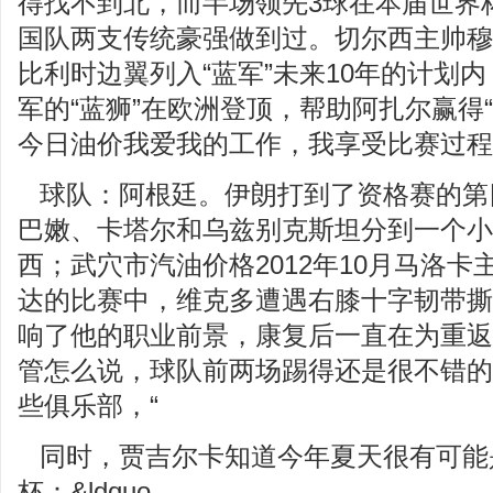
得找不到北，而半场领先3球在本届世界
国队两支传统豪强做到过。切尔西主帅穆
比利时边翼列入“蓝军”未来10年的计划
军的“蓝狮”在欧洲登顶，帮助阿扎尔赢得
今日油价我爱我的工作，我享受比赛过程
球队：阿根廷。伊朗打到了资格赛的第
巴嫩、卡塔尔和乌兹别克斯坦分到一个小
西；武穴市汽油价格2012年10月马洛卡
达的比赛中，维克多遭遇右膝十字韧带撕
响了他的职业前景，康复后一直在为重返
管怎么说，球队前两场踢得还是很不错的
些俱乐部，“
同时，贾吉尔卡知道今年夏天很有可能
杯：&ldquo。