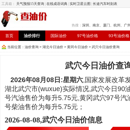
工具箱：
天气预报15天查询
|
在线成语词典
|
实时卫星云图
|
长途汽车时刻表
热搜：
深圳
、
南京
、
厦门
、
杭州
、
广
首页
油价排行
国际油价
97号油价格
93号油价格
当前位置：
油价查询
>
湖北今日油价
>
黄冈今日油价
> 武穴今日油价查询
武穴今日油价查
2026年08月08日:星期六
,国家发展改革
湖北武穴市(wuxue)实际情况,武穴今日90油
号汽油售价为每升5.75元,黄冈武穴97号汽油
号柴油售价为每升5.75元；
2026-08-08,武穴今日油价信息