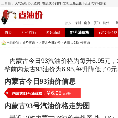
工具箱：
天气预报15天查询
|
在线成语词典
|
实时卫星云图
|
长途汽车时刻表
热搜：
深圳
、
南京
、
厦门
、
杭州
、
广
首页
油价排行
国际油价
97号油价格
93号油价格
当前位置：
油价查询
>
内蒙古今日油价
> 内蒙古93油价查询
内蒙古今日93汽油价格为每升6.95元，2
整前内蒙古93油价为6.95,每升降低了0
内蒙古今日93油价信息
￥6.95
内蒙古93号油价格：
元/升
内蒙古93号汽油价格走势图