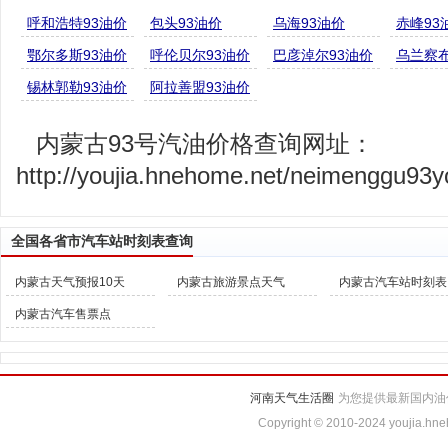
呼和浩特93油价
包头93油价
乌海93油价
赤峰93
鄂尔多斯93油价
呼伦贝尔93油价
巴彦淖尔93油价
乌兰察布
锡林郭勒93油价
阿拉善盟93油价
内蒙古93号汽油价格查询网址：
http://youjia.hnehome.net/neimenggu93yo
全国各省市汽车站时刻表查询
内蒙古天气预报10天
内蒙古旅游景点天气
内蒙古汽车站时刻表
内蒙古汽车售票点
河南天气生活圈
为您提供最新国内油
Copyright © 2010-2024 youjia.hne