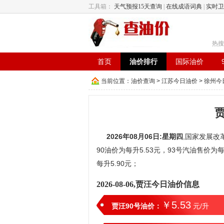
工具箱：
天气预报15天查询
|
在线成语词典
|
实时卫
热搜
首页
油价排行
国际油价
当前位置：
油价查询
>
江苏今日油价
>
徐州今
2026年08月06日:星期四
,国家发展改
90油价为每升5.53元，93号汽油售价为每
每升5.90元；
2026-08-06,贾汪今日油价信息
￥5.53
贾汪90号油价：
元/升