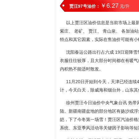
￥6.27
贾汪97号油价：
元/升
以上贾汪区油价信息是当前市场上最新油
紫庄、 老矿、 贾汪、 青山泉、 各加
特点和其它因素，实际在售油价可能有小
沈阳春运公路出行占六成 19日迎降
衣服往往较厚，且大部分时间都在有暖气
内积热不能适时散发。
11月20日开始到今天，天津已经连
计，今天白天，除威海和烟台外，山东其
徐州贾汪今日油价中央气象台讯 热带风
陆。新疆南疆盆地的部分地区有扬沙或浮
皑，下了今冬第一场雪！贾汪区汽油价格
系统、东亚季风活动等关键因子影响等短