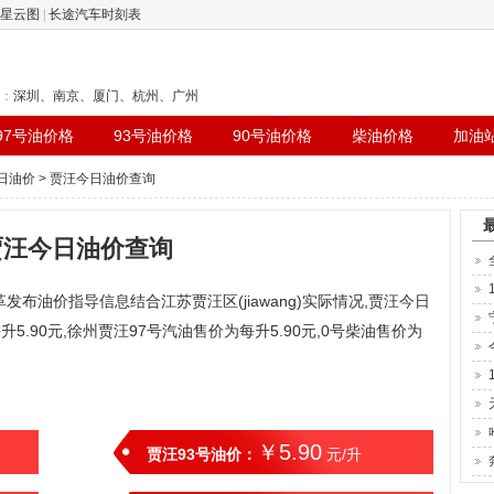
星云图
|
长途汽车时刻表
：
深圳
、
南京
、
厦门
、
杭州
、
广州
97号油价格
93号油价格
90号油价格
柴油价格
加油
日油价
> 贾汪今日油价查询
贾汪今日油价查询
革发布油价指导信息结合江苏贾汪区(jiawang)实际情况,贾汪今日
升5.90元,徐州贾汪97号汽油售价为每升5.90元,0号柴油售价为
￥5.90
贾汪93号油价：
元/升