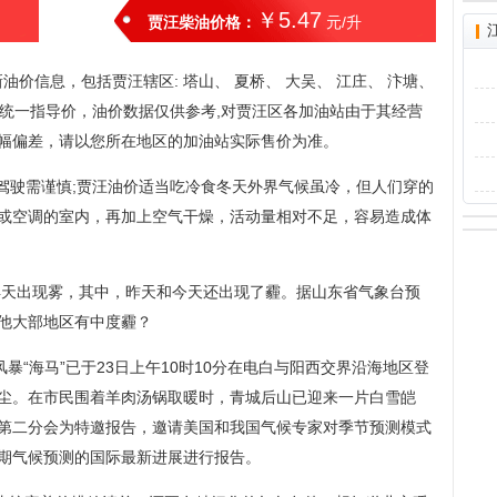
￥5.47
贾汪柴油价格：
元/升
价信息，包括贾汪辖区: 塔山、 夏桥、 大吴、 江庄、 汴塘、
油站统一指导价，油价数据仅供参考,对贾汪区各加油站由于其经营
幅偏差，请以您所在地区的加油站实际售价为准。
雪驾驶需谨慎;贾汪油价适当吃冷食冬天外界气候虽冷，但人们穿的
或空调的室内，再加上空气干燥，活动量相对不足，容易造成体
续4天出现雾，其中，昨天和今天还出现了霾。据山东省气象台预
他大部地区有中度霾？
暴“海马”已于23日上午10时10分在电白与阳西交界沿海地区登
尘。在市民围着羊肉汤锅取暖时，青城后山已迎来一片白雪皑
第二分会为特邀报告，邀请美国和我国气候专家对季节预测模式
期气候预测的国际最新进展进行报告。