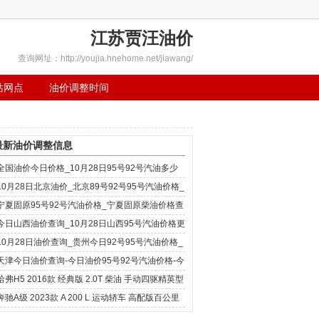
江苏贾汪油价
查询网址：http://youjia.hnehome.net/jiawang/
站网点
油价调整时间
最新油价调整信息
全国油价今日价格_10月28日95号92号汽油多少
钱一升
10月28日北京油价_北京89号92号95号汽油价格_
北京0号柴油价格查
宁夏固原95号92号汽油价格_宁夏固原柴油价格查
询-10月28日宁夏固原
今日山西油价查询_10月28日山西95号汽油价格更
新
10月28日油价查询_贵州今日92号95号汽油价格_
油价多少钱一升
天津今日油价查询-今日油价95号92号汽油价格-今
日柴油价格(10月28
哈弗H5 2016款 经典版 2.0T 柴油 手动四驱精英型
一公里需要几
奔驰A级 2023款 A 200 L 运动轿车 高配版百公里
油耗_真实油